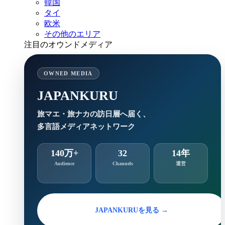
韓国
タイ
欧米
その他のエリア
注目のオウンドメディア
OWNED MEDIA
JAPANKURU
旅マエ・旅ナカの訪日層へ届く、
多言語メディアネットワーク
140万+
32
14年
Audience
Channels
運営
JAPANKURUを見る →