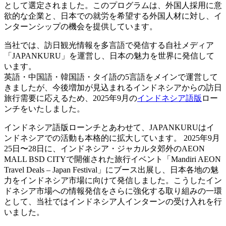
として選定されました。このプログラムは、外国人採用に意
欲的な企業と、日本での就労を希望する外国人材に対し、イ
ンターンシップの機会を提供しています。
当社では、訪日観光情報を多言語で発信する自社メディア
「JAPANKURU」を運営し、日本の魅力を世界に発信して
います。
英語・中国語・韓国語・タイ語の5言語をメインで運営して
きましたが、今後増加が見込まれるインドネシアからの訪日
旅行需要に応えるため、2025年9月の
インドネシア語版
ロー
ンチをいたしました。
インドネシア語版ローンチとあわせて、JAPANKURUはイ
ンドネシアでの活動も本格的に拡大しています。 2025年9月
25日〜28日に、インドネシア・ジャカルタ郊外のAEON
MALL BSD CITYで開催された旅行イベント「Mandiri AEON
Travel Deals – Japan Festival」にブース出展し、日本各地の魅
力をインドネシア市場に向けて発信しました。こうしたイン
ドネシア市場への情報発信をさらに強化する取り組みの一環
として、当社ではインドネシア人インターンの受け入れを行
いました。