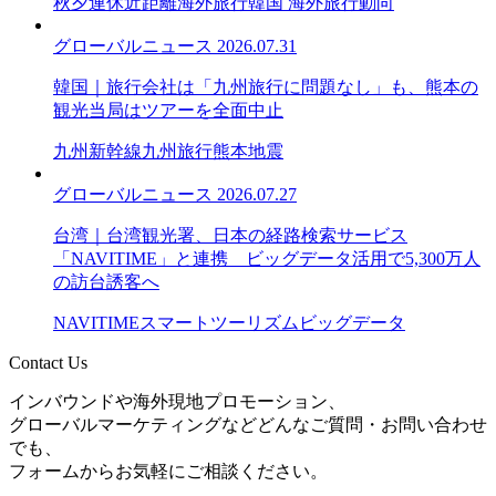
秋夕連休
近距離海外旅行
韓国 海外旅行動向
グローバルニュース
2026.07.31
韓国｜旅行会社は「九州旅行に問題なし」も、熊本の
観光当局はツアーを全面中止
九州新幹線
九州旅行
熊本地震
グローバルニュース
2026.07.27
台湾｜台湾観光署、日本の経路検索サービス
「NAVITIME」と連携 ビッグデータ活用で5,300万人
の訪台誘客へ
NAVITIME
スマートツーリズム
ビッグデータ
Contact Us
インバウンドや海外現地プロモーション、
グローバルマーケティングなどどんなご質問・お問い合わせ
でも、
フォームからお気軽にご相談ください。