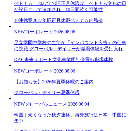
ベトナム｜2027年の旧正月休暇は、ベトナム文化の日
が祝日として追加され、10日間続く可能性
10連休案
2027年旧正月休暇
ベトナム内務省
NEW
コーポレート
2026.08.06
足立学園中学校の生徒が「インバウンド広告」の仕事
に挑戦 グローバル・デイリーが職場体験を受け入れ
DAC未来サポート文化事業団
社会貢献
職場体験
NEW
コーポレート
2026.08.06
【お知らせ】2026年夏季休暇のご案内
グローバル・デイリー
夏季休暇
NEW
グローバルニュース
2026.08.04
韓国｜短くなった秋夕連休、海外旅行は日本・中国に
集中