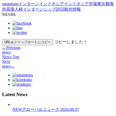
japankuru
インターン
インドネシア
インドネシア市場
東京都
海
外高度人材インターンシップ
訪日観光情報
SHARE
コピーしました！
URLをクリップポートにコピー
←
Previous
news
News Top
Next
news
→
Latest News
NEW
グローバルニュース
2026.08.07