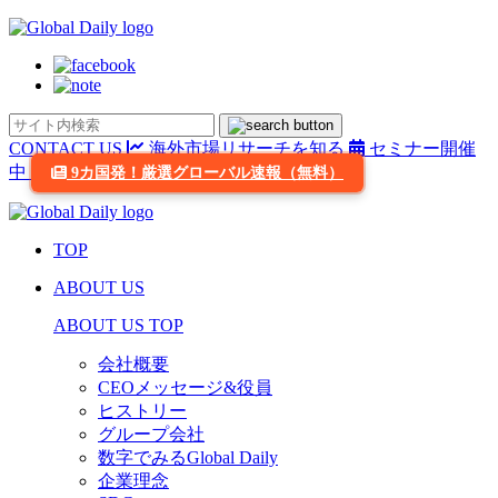
CONTACT US
海外市場リサーチを知る
セミナー開催
中
9カ国発！厳選グローバル速報（無料）
TOP
ABOUT US
ABOUT US TOP
会社概要
CEOメッセージ&役員
ヒストリー
グループ会社
数字でみるGlobal Daily
企業理念