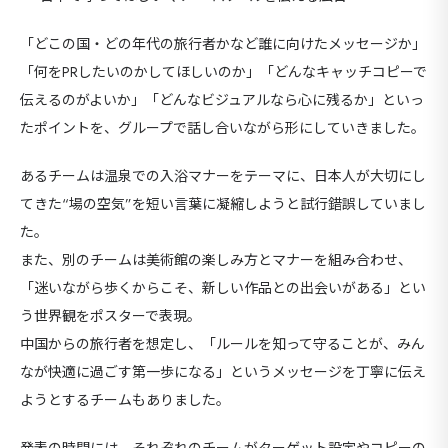
「
どこの国・どの年代の旅行者かなど誰に向けたメッセージか
」
「何を
PRしたいのか
してほしいのか
」「どんなキャッチコピーで
伝える
のがよいか
」「どんなビジュアルなら心に残るか」といっ
たポイントを、グループで話し合いながら形にしていきました。
あるチームは温泉での入浴マナーをテーマに、日本人が大切にし
てきた“場の空気”を短い言葉に凝縮しようと試行錯誤していまし
た。
また、別のチームは美術館の楽しみ方とマナーを組み合わせ、
「迷いながら歩くからこそ、新しい作品との出会いがある」とい
う世界観をポスターで表現。
中国からの旅行者を想定し、「ルールを知って守ることが、みん
なが快適に過ごす第一歩になる」というメッセージを丁寧に伝え
ようとするチームもありました。