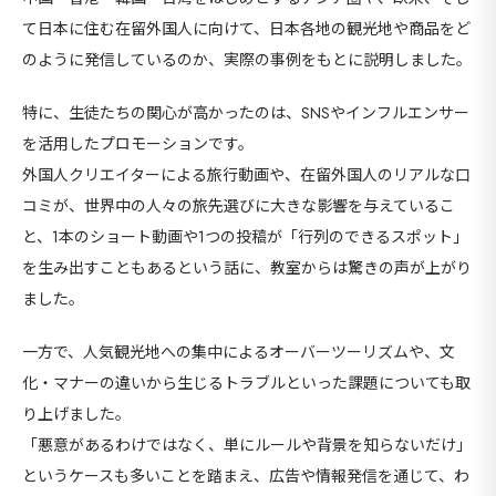
セ
て日本に住む在留外国人に向けて、日本各地の観光地や商品をど
9カ国発！厳
のように発信しているのか、実際の事例をもとに説明しました。
特に、生徒たちの関心が高かったのは、SNSやインフルエンサー
を活用したプロモーションです。
CONT
外国人クリエイターによる旅行動画や、在留外国人のリアルな口
コミが、世界中の人々の旅先選びに大きな影響を与えているこ
と、1本のショート動画や1つの投稿が「行列のできるスポット」
を生み出すこともあるという話に、教室からは驚きの声が上がり
ました。
一方で、人気観光地への集中によるオーバーツーリズムや、文
化・マナーの違いから生じるトラブルといった課題についても取
り上げました。
「悪意があるわけではなく、単にルールや背景を知らないだけ」
というケースも多いことを踏まえ、広告や情報発信を通じて、わ