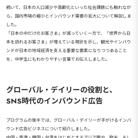
続いて、日本の人口減少や高齢化といった社会課題にも触れなが
ら、国内市場の縮小とインバウンド需要の拡大について解説しま
した。
「日本の中だけのお客さま」が減っていく一方で、「世界から日
本を訪れるお客さま」が増えている現状を示し、観光やインバウ
ンドが日本の地域経済を支える重要な要素になりつつあること
を、中学生にもわかりやすい言葉でお伝えしました。
グローバル・デイリーの役割と、
SNS時代のインバウンド広告
プログラムの後半では、グローバル・デイリーが手がけるインバ
ウンド広告ビジネスについて紹介しました。
海外
中国・香港・韓国・台湾をはじめとするアジア圏や、欧米、そし