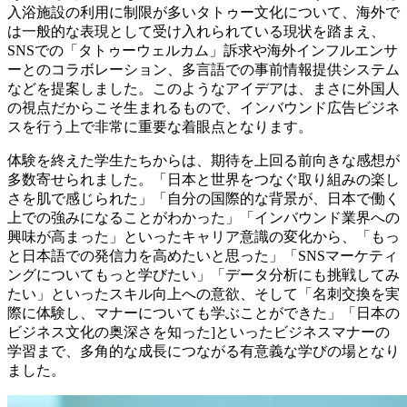
入浴施設の利用に制限が多いタトゥー文化について、海外で
は一般的な表現として受け入れられている現状を踏まえ、
SNSでの「タトゥーウェルカム」訴求や海外インフルエンサ
ーとのコラボレーション、多言語での事前情報提供システム
などを提案しました。このようなアイデアは、まさに外国人
の視点だからこそ生まれるもので、インバウンド広告ビジネ
スを行う上で非常に重要な着眼点となります。
体験を終えた学生たちからは、期待を上回る前向きな感想が
多数寄せられました。「日本と世界をつなぐ取り組みの楽し
さを肌で感じられた」「自分の国際的な背景が、日本で働く
上での強みになることがわかった」「インバウンド業界への
興味が高まった」といったキャリア意識の変化から、「もっ
と日本語での発信力を高めたいと思った」「SNSマーケティ
ングについてもっと学びたい」「データ分析にも挑戦してみ
たい」といったスキル向上への意欲、そして「名刺交換を実
際に体験し、マナーについても学ぶことができた」「日本の
ビジネス文化の奥深さを知った]といったビジネスマナーの
学習まで、多角的な成長につながる有意義な学びの場となり
ました。