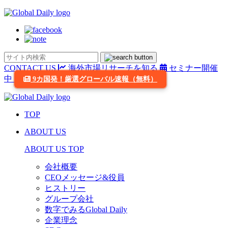
CONTACT US
海外市場リサーチを知る
セミナー開催
中
9カ国発！厳選グローバル速報（無料）
TOP
ABOUT US
ABOUT US TOP
会社概要
CEOメッセージ&役員
ヒストリー
グループ会社
数字でみるGlobal Daily
企業理念