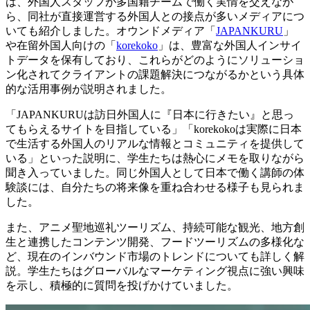
は、外国人スタッフが多国籍チームで働く実情を交えなが
ら、同社が直接運営する外国人との接点が多いメディアにつ
いても紹介しました。オウンドメディア「
JAPANKURU
」
や在留外国人向けの「
korekoko
」は、豊富な外国人インサイ
トデータを保有しており、これらがどのようにソリューショ
ン化されてクライアントの課題解決につながるかという具体
的な活用事例が説明されました。
「JAPANKURUは訪日外国人に『日本に行きたい』と思っ
てもらえるサイトを目指している」「korekokoは実際に日本
で生活する外国人のリアルな情報とコミュニティを提供して
いる」といった説明に、学生たちは熱心にメモを取りながら
聞き入っていました。同じ外国人として日本で働く講師の体
験談には、自分たちの将来像を重ね合わせる様子も見られま
した。
また、アニメ聖地巡礼ツーリズム、持続可能な観光、地方創
生と連携したコンテンツ開発、フードツーリズムの多様化な
ど、現在のインバウンド市場のトレンドについても詳しく解
説。学生たちはグローバルなマーケティング視点に強い興味
を示し、積極的に質問を投げかけていました。