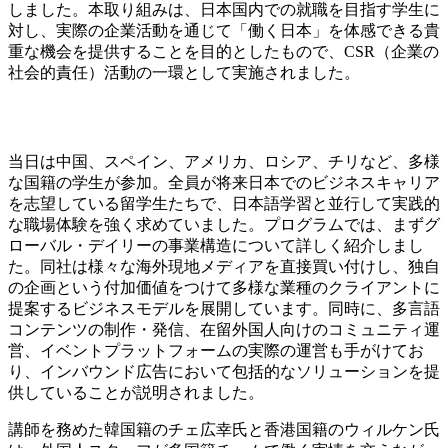
しました。本取り組みは、日本国内での就職を目指す学生に
対し、実際の企業活動を通じて「働く日本」を体感できる貴
重な機会を提供することを目的としたもので、CSR（企業の
社会的責任）活動の一環として実施されました。
当日は中国、スペイン、アメリカ、ロシア、チリなど、多様
な国籍の学生が参加。全員が将来日本でのビジネスキャリア
を志望している留学生たちで、日本語学習と並行して実践的
な職場体験を強く求めていました。
プログラムでは、まずグ
ローバル・デイリーの事業構造について詳しく紹介しまし
た。同社は様々な海外現地メディアを直接買い付けし、独自
の企画という付加価値をつけて多様な業種のクライアントに
提案するビジネスモデルを展開しています。同時に、多言語
コンテンツの制作・発信、在留外国人向けのコミュニティ運
営、イベントプラットフォームの実際の運営も手がけてお
り、インバウンド広告において包括的なソリューションを提
供していることが説明されました。
講師を務めた韓国籍のチェ広幸氏と香港国籍のウィルケン氏