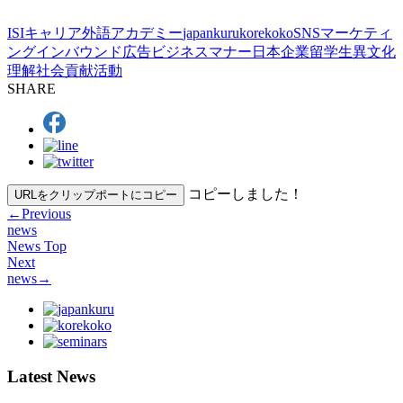
ISIキャリア外語アカデミー
japankuru
korekoko
SNSマーケティ
ング
インバウンド広告
ビジネスマナー
日本企業
留学生
異文化
理解
社会貢献活動
SHARE
コピーしました！
URLをクリップポートにコピー
←
Previous
news
News Top
Next
news
→
Latest News