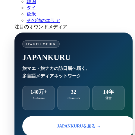
韓国
タイ
欧米
その他のエリア
注目のオウンドメディア
OWNED MEDIA
JAPANKURU
旅マエ・旅ナカの訪日層へ届く、
多言語メディアネットワーク
140万+
32
14年
Audience
Channels
運営
JAPANKURUを見る →