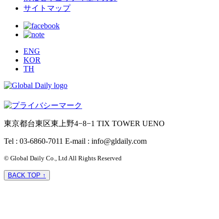
サイトマップ
ENG
KOR
TH
東京都台東区東上野4−8−1 TIX TOWER UENO
Tel : 03-6860-7011
E-mail : info@gldaily.com
© Global Daily Co., Ltd All Rights Reserved
BACK TOP ↑