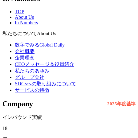
TOP
About Us
In Numbers
私たちについて
About Us
数字でみるGlobal Daily
会社概要
企業理念
CEOメッセージ＆役員紹介
私たちのあゆみ
グループ会社
SDGsへの取り組みについて
サービスの特徴
Company
2025年度基準
インバウンド実績
18