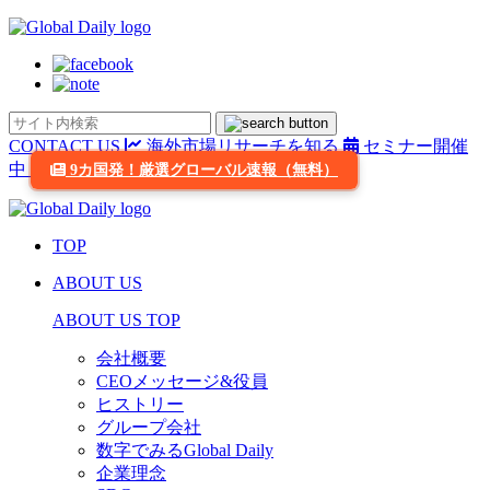
CONTACT US
海外市場リサーチを知る
セミナー開催
中
9カ国発！厳選グローバル速報（無料）
TOP
ABOUT US
ABOUT US TOP
会社概要
CEOメッセージ&役員
ヒストリー
グループ会社
数字でみるGlobal Daily
企業理念