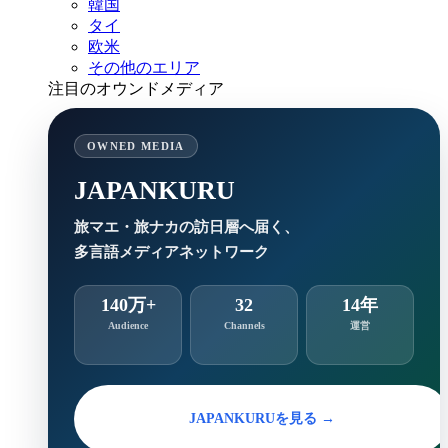
韓国
タイ
欧米
その他のエリア
注目のオウンドメディア
OWNED MEDIA
JAPANKURU
旅マエ・旅ナカの訪日層へ届く、
多言語メディアネットワーク
140万+
32
14年
Audience
Channels
運営
JAPANKURUを見る →