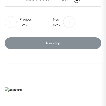
セ
9カ国発！厳
Previous
Next
←
→
news
news
CONT
News Top