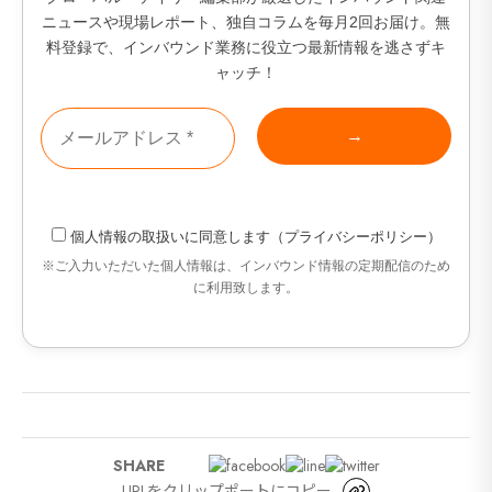
ニュースや現場レポート、独自コラムを毎月2回お届け。無
料登録で、インバウンド業務に役立つ最新情報を逃さずキ
ャッチ！
個人情報の取扱い
に同意します（
プライバシーポリシー
）
※ご入力いただいた個人情報は、インバウンド情報の定期配信のため
に利用致します。
海外
SHARE
URLをクリップポートにコピー