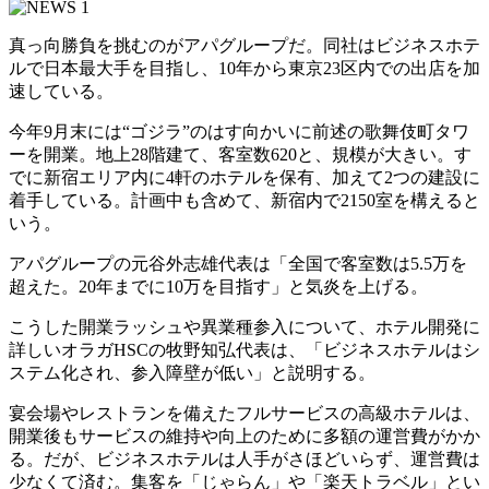
真っ向勝負を挑むのがアパグループだ。同社はビジネスホテ
ルで日本最大手を目指し、10年から東京23区内での出店を加
速している。
今年9月末には“ゴジラ”のはす向かいに前述の歌舞伎町タワ
ーを開業。地上28階建て、客室数620と、規模が大きい。す
でに新宿エリア内に4軒のホテルを保有、加えて2つの建設に
着手している。計画中も含めて、新宿内で2150室を構えると
いう。
アパグループの元谷外志雄代表は「全国で客室数は5.5万を
超えた。20年までに10万を目指す」と気炎を上げる。
こうした開業ラッシュや異業種参入について、ホテル開発に
詳しいオラガHSCの牧野知弘代表は、「ビジネスホテルはシ
ステム化され、参入障壁が低い」と説明する。
宴会場やレストランを備えたフルサービスの高級ホテルは、
開業後もサービスの維持や向上のために多額の運営費がかか
る。だが、ビジネスホテルは人手がさほどいらず、運営費は
少なくて済む。集客を「じゃらん」や「楽天トラベル」とい