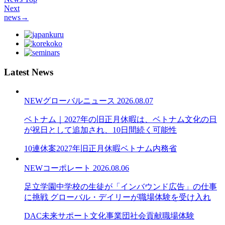
Next
news
→
Latest News
NEW
グローバルニュース
2026.08.07
ベトナム｜2027年の旧正月休暇は、ベトナム文化の日
が祝日として追加され、10日間続く可能性
10連休案
2027年旧正月休暇
ベトナム内務省
NEW
コーポレート
2026.08.06
足立学園中学校の生徒が「インバウンド広告」の仕事
に挑戦 グローバル・デイリーが職場体験を受け入れ
DAC未来サポート文化事業団
社会貢献
職場体験