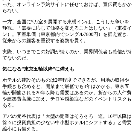
った、オンライン予約サイトに任せておけば、宣伝費もかか
らない。
一方、全国に5万室を展開する東横インは、こうした争いを
静観。「需要に応じて価格を変えることはしない」（東横イ
ン）。客室単価（東京都内でシングル7800円）を据え置き、
従来からの顧客を重視する姿勢を貫く。
実際、いつまでこの好調が続くのか、業界関係者も確信が持
てないのだ。
気になる”東京五輪以降”に備えも
ホテルの建設そのものは2年程度でできるが、用地の取得や
手続きも含めると、開業まで最低でも3年はかかる。東京五
輪が開催される20年以降も需要はあるのか。折からの人件費
や建築費高騰に加え、テロや感染症などのイベントリスクも
ある。
アパの元谷代表は「大型の開業はそろそろ一巡。16年以降は
徐々に投資負担の少ない中小型ホテルにシフトする」と需要
縮小にも備える。