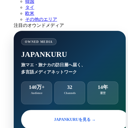
韓国
タイ
欧米
その他のエリア
注目のオウンドメディア
OWNED MEDIA
JAPANKURU
旅マエ・旅ナカの訪日層へ届く、
多言語メディアネットワーク
140万+
32
14年
Audience
Channels
運営
JAPANKURUを見る →