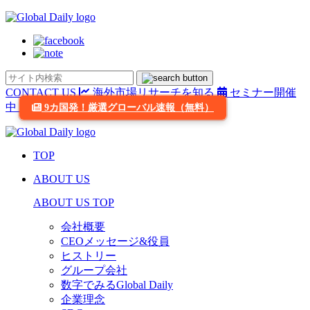
CONTACT US
海外市場リサーチを知る
セミナー開催
中
9カ国発！厳選グローバル速報（無料）
TOP
ABOUT US
ABOUT US TOP
会社概要
CEOメッセージ&役員
ヒストリー
グループ会社
数字でみるGlobal Daily
企業理念