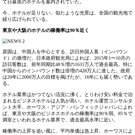
て日暮里のホテルを案内されていた。
今、ホテルが足りない。似たような光景は、全国の観光地で
繰り広げられている。
東京や大阪のホテルの稼働率は90％近く
原因は、中国人を中心とする、訪日外国人客（インバウン
ド）の激増だ。日本政府観光局によれば、2015年1〜10月の
訪日客数は、前年同期比48％増の1631万人で過去最高。特に
中国からのインバウンド数は倍増の428万人に達した。政府
は20年に2000万人の目標を掲げたが、16年にも届く勢いであ
る。
ホテル業界はかつてない活況に沸く。とりわけ安い料金で泊
まれるビジネスホテルは人気が高い。ホテル運営コンサルタ
ント大手、ホーワス・アジア・パシフィックジャパンによれ
ば、東京や大阪のビジネスホテルの稼働率は90％弱。85％で
満室といわれるホテル業界で、過去最高水準に近い。
稼働率の上昇を追い風に、平均単価は急上昇。ホーワスによ