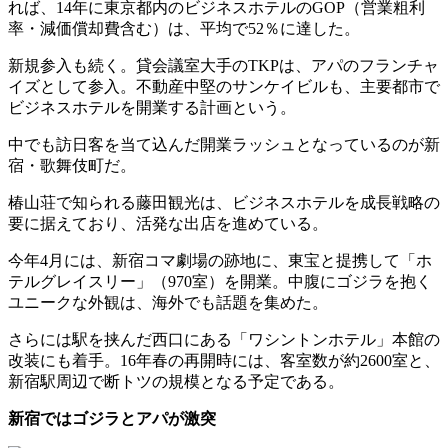
れば、14年に東京都内のビジネスホテルのGOP（営業粗利
率・減価償却費含む）は、平均で52％に達した。
新規参入も続く。貸会議室大手のTKPは、アパのフランチャ
イズとして参入。不動産中堅のサンケイビルも、主要都市で
ビジネスホテルを開業する計画という。
中でも訪日客を当て込んだ開業ラッシュとなっているのが新
宿・歌舞伎町だ。
椿山荘で知られる藤田観光は、ビジネスホテルを成長戦略の
要に据えており、活発な出店を進めている。
今年4月には、新宿コマ劇場の跡地に、東宝と提携して「ホ
テルグレイスリー」（970室）を開業。中腹にゴジラを抱く
ユニークな外観は、海外でも話題を集めた。
さらには駅を挟んだ西口にある「ワシントンホテル」本館の
改装にも着手。16年春の再開時には、客室数が約2600室と、
新宿駅周辺で断トツの規模となる予定である。
新宿ではゴジラとアパが激突