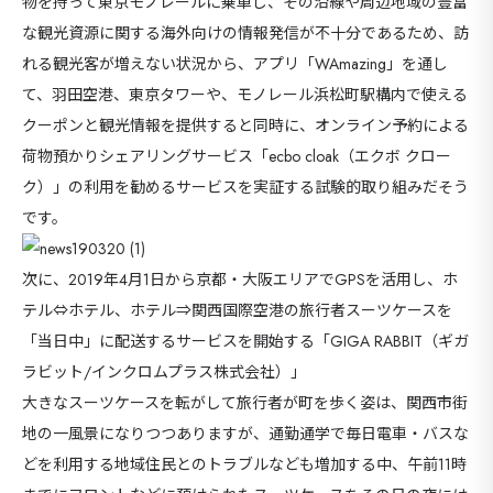
物を持って東京モノレールに乗車し、その沿線や周辺地域の豊富
な観光資源に関する海外向けの情報発信が不十分であるため、訪
れる観光客が増えない状況から、アプリ「WAmazing」を通し
て、羽田空港、東京タワーや、モノレール浜松町駅構内で使える
クーポンと観光情報を提供すると同時に、オンライン予約による
荷物預かりシェアリングサービス「ecbo cloak（エクボ クロー
ク）」の利用を勧めるサービスを実証する試験的取り組みだそう
です。
次に、2019年4月1日から京都・大阪エリアでGPSを活用し、ホ
テル⇔ホテル、ホテル⇒関西国際空港の旅行者スーツケースを
「当日中」に配送するサービスを開始する「GIGA RABBIT（ギガ
ラビット/インクロムプラス株式会社）」
大きなスーツケースを転がして旅行者が町を歩く姿は、関西市街
地の一風景になりつつありますが、通勤通学で毎日電車・バスな
海外
どを利用する地域住民とのトラブルなども増加する中、午前11時