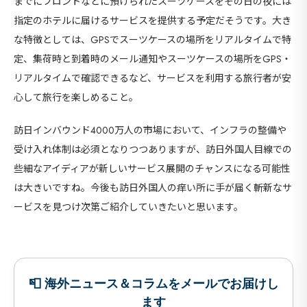
までにフロントなどに預けられたスーツケースをその日の夜には
セ
指定のホテルに届けるサービスを提供する予定だそうです。大き
9カ国発！厳
な特徴としては、GPSでスーツケースの場所をリアルタイムで特
定、集荷時と到着時のメール通知やスーツケースの場所をGPS・
リアルタイムで確認できるなど、サービスを利用する旅行者が安
心して旅行を楽しめること。
CONT
訪日インバウンド4000万人の市場において、インフラの整備や
受け入れ体制は必須となりつつありますが、訪日外国人目線での
些細なアイディアが新しいサービス展開のチャンスになる可能性
は大きいですね。今後も訪日外国人の痒い所に手が届く斬新なサ
ービスを見つけ次第ご紹介していきたいと思います。
📮 海外ニュース＆コラムをメールでお届けし
ます