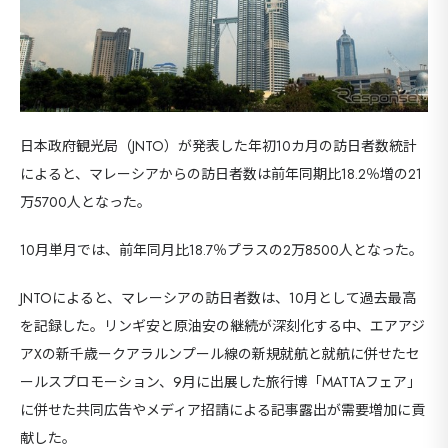
日本政府観光局（JNTO）が発表した年初10カ月の訪日者数統計
によると、マレーシアからの訪日者数は前年同期比18.2％増の21
万5700人となった。
10月単月では、前年同月比18.7％プラスの2万8500人となった。
JNTOによると、マレーシアの訪日者数は、10月として過去最高
を記録した。リンギ安と原油安の継続が深刻化する中、エアアジ
アXの新千歳ークアラルンプール線の新規就航と就航に併せたセ
ールスプロモーション、9月に出展した旅行博「MATTAフェア」
に併せた共同広告やメディア招請による記事露出が需要増加に貢
献した。