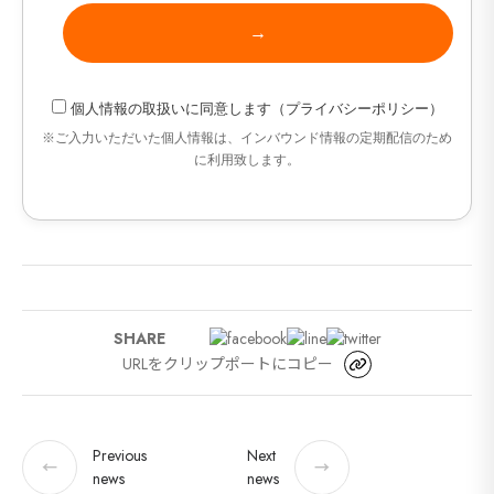
セ
9カ国発！厳
個人情報の取扱い
に同意します（
プライバシーポリシー
）
※ご入力いただいた個人情報は、インバウンド情報の定期配信のため
CONT
に利用致します。
SHARE
URLをクリップポートにコピー
Previous
Next
←
→
news
news