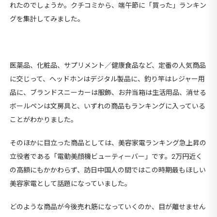
セ
れたのでしょうか。クチコミから、端午節に「買った」ランキン
グを集計してみました。
9カ国発！厳
医薬品、化粧品、サプリメント／健康食品など、定番の人気商品
CONT
に交じって、ヘッドホンはデジタル製品に、釣り竿はレジャー用
品に、ブランドスニーカーは服飾、お弁当箱は生活用品、消せる
ボールペンは文房具と、いずれの商品もランキングに入っている
ことがわかりました。
そのほかに目立った商品としては、美容家電ランキング急上昇の
立役者である「電動美顔機ビューティーバー」です。2万円近く
の高額にもかかわらず、訪日中国人の間ではこの時期最もほしい
美容家電として話題になっていました。
どのような商品が今後売れ筋になっていくのか、目が離せません