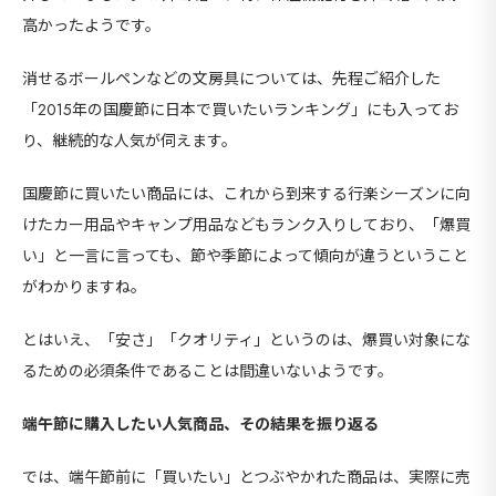
高かったようです。
消せるボールペンなどの文房具については、先程ご紹介した
「2015年の国慶節に日本で買いたいランキング」にも入ってお
り、継続的な人気が伺えます。
国慶節に買いたい商品には、これから到来する行楽シーズンに向
けたカー用品やキャンプ用品などもランク入りしており、「爆買
い」と一言に言っても、節や季節によって傾向が違うということ
がわかりますね。
とはいえ、「安さ」「クオリティ」というのは、爆買い対象にな
るための必須条件であることは間違いないようです。
端午節に購入したい人気商品、その結果を振り返る
海外
では、端午節前に「買いたい」とつぶやかれた商品は、実際に売