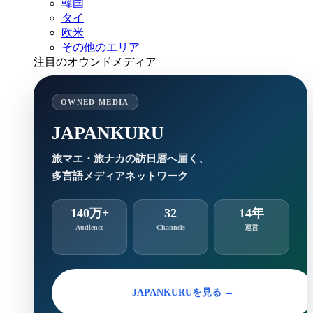
韓国
タイ
欧米
その他のエリア
注目のオウンドメディア
OWNED MEDIA
JAPANKURU
旅マエ・旅ナカの訪日層へ届く、
多言語メディアネットワーク
140万+
32
14年
Audience
Channels
運営
JAPANKURUを見る →