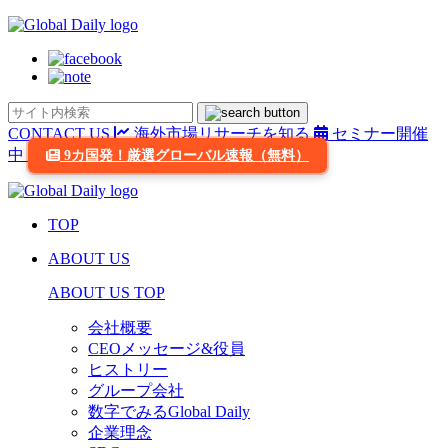
CONTACT US
海外市場リサーチを知る
セミナー開催
中
9カ国発！厳選グローバル速報（無料）
TOP
ABOUT US
ABOUT US TOP
会社概要
CEOメッセージ&役員
ヒストリー
グループ会社
数字でみるGlobal Daily
企業理念