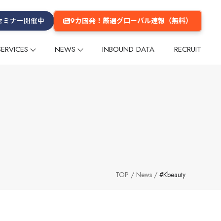
9カ国発！厳選グローバル速報（無料）
セミナー開催中
SERVICES
NEWS
INBOUND DATA
RECRUIT
プ
プ
リー
ム
メールマガジン
インフルエンサー
インフルエンサー
グループ会社
数字でみるGlobal Daily
メディア掲載
多言語コンテンツ企画・制作
多言語コンテンツ企画・制作
企業理念
ーケティング
ーケティング
海外マーケットリサーチ
海外マーケットリサーチ
グ
グ
イベント
イベント
セミナー
セミナー
海外進出支援
海外進出支援
旅行商品造成
旅行商品造成
台湾
台湾
香港
香港
韓国
韓国
タイ
タイ
欧米
欧米
その他のエリア
その他のエリア
TOP
News
#Kbeauty
・旅館
交通
テーマパーク・公園
ショッピングセンター