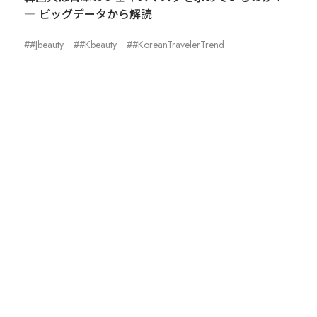
制作動画一覧
観光
ホテル
温泉
― ビッグデータから解読
雑貨・商品
#Jbeauty
#Kbeauty
#KoreanTravelerTrend