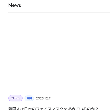
News
OWNED MEDIA
JAPANKURU
旅マエ・旅ナカの訪日層へ届く、
多言語メディアネットワーク
140万+
32
14年
Audience
Channels
運営
JAPANKURUを見る →
目的・対象国に合わせて最適な施策をご提
2025.12.11
コラム
韓国
韓国人は日本のフェイスマスクを求めているのか？