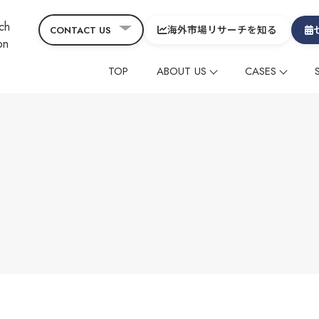
海外市場リサーチを知る
CONTACT US
TOP
ABOUT US
CASES
会社概要
コーポレート
CEOメッセージ&役員
グローバルニュース
海外メディアタイアッ
海外メディアタイアッ
ヒスト
コラ
SDGs
サービスの特徴
在留外国⼈レビューマ
在留外国⼈レビューマ
デジタルマーケティン
デジタルマーケティン
映像制作
映像制作
その他
その他
グローバル
グローバル
中国
中国
制作動画一覧
観光
ホテル
温泉
雑貨・商品