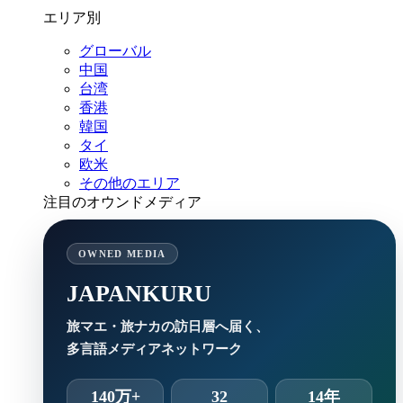
エリア別
グローバル
中国
台湾
香港
韓国
タイ
欧米
その他のエリア
注目のオウンドメディア
OWNED MEDIA
JAPANKURU
旅マエ・旅ナカの訪日層へ届く、
多言語メディアネットワーク
140万+
32
14年