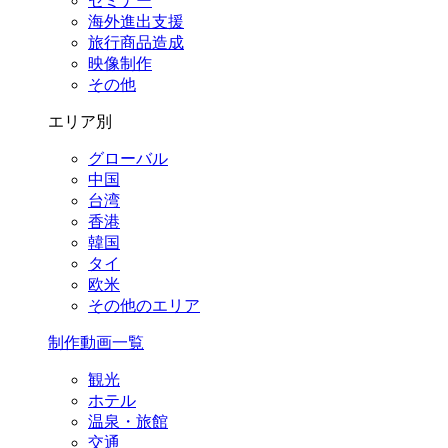
セミナー
海外進出支援
旅行商品造成
映像制作
その他
エリア別
グローバル
中国
台湾
香港
韓国
タイ
欧米
その他のエリア
制作動画一覧
観光
ホテル
温泉・旅館
交通