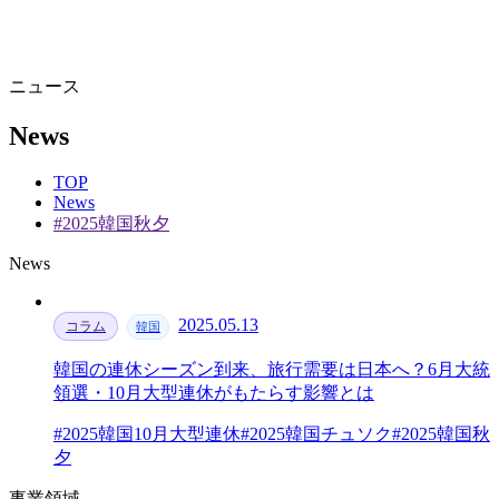
ニュース
News
TOP
News
#2025韓国秋夕
News
2025.05.13
コラム
韓国
韓国の連休シーズン到来、旅行需要は日本へ？6月大統
領選・10月大型連休がもたらす影響とは
#2025韓国10月大型連休
#2025韓国チュソク
#2025韓国秋
夕
事業領域