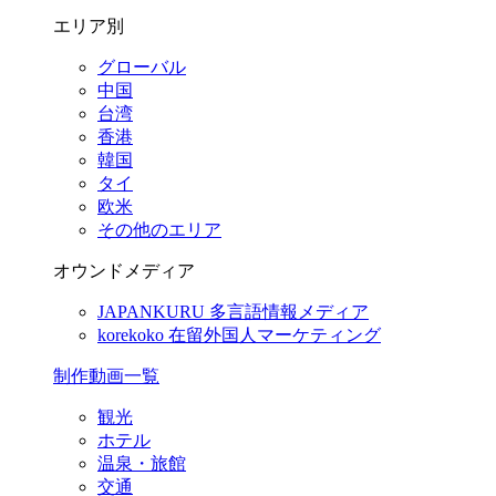
エリア別
グローバル
中国
台湾
香港
韓国
タイ
欧米
その他のエリア
オウンドメディア
JAPANKURU
多言語情報メディア
korekoko
在留外国人マーケティング
制作動画一覧
観光
ホテル
温泉・旅館
交通