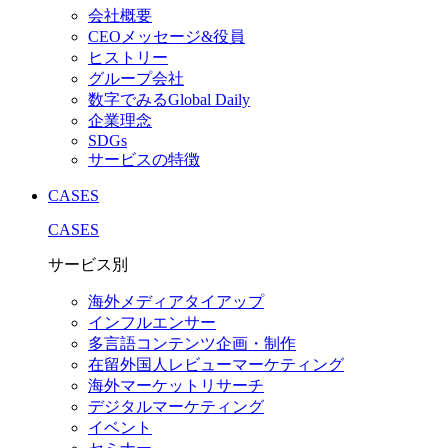
会社概要
CEOメッセージ&役員
ヒストリー
グループ会社
数字でみるGlobal Daily
企業理念
SDGs
サービスの特徴
CASES
CASES
サービス別
海外メディアタイアップ
インフルエンサー
多言語コンテンツ企画・制作
在留外国⼈レビューマーケティング
海外マーケットリサーチ
デジタルマーケティング
イベント