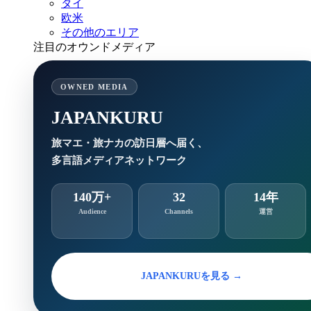
タイ
欧米
その他のエリア
注目のオウンドメディア
OWNED MEDIA
JAPANKURU
旅マエ・旅ナカの訪日層へ届く、
多言語メディアネットワーク
140万+
32
14年
Audience
Channels
運営
JAPANKURUを見る →