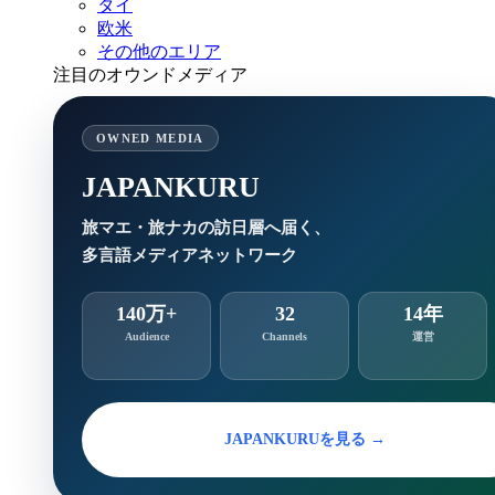
タイ
欧米
その他のエリア
注目のオウンドメディア
OWNED MEDIA
JAPANKURU
旅マエ・旅ナカの訪日層へ届く、
多言語メディアネットワーク
140万+
32
14年
Audience
Channels
運営
JAPANKURUを見る →