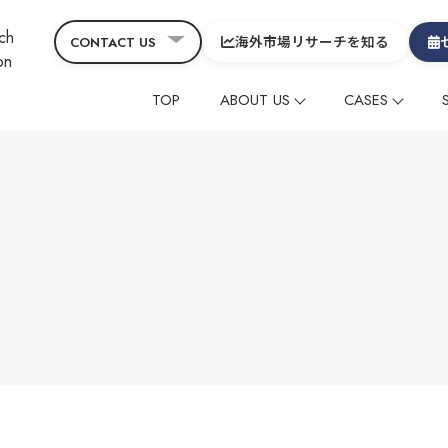
海外市場リサーチを知る
CONTACT US
TOP
ABOUT US
CASES
会社概要
コーポレート
CEOメッセージ&役員
グローバルニュース
海外メディアタイアッ
海外メディアタイアッ
ヒスト
コラ
SDGs
サービスの特徴
在留外国⼈レビューマ
在留外国⼈レビューマ
デジタルマーケティン
デジタルマーケティン
映像制作
映像制作
その他
その他
グローバル
グローバル
中国
中国
制作動画一覧
観光
ホテル
温泉
雑貨・商品