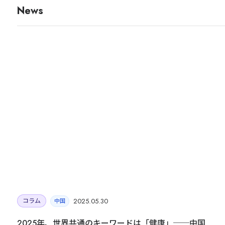
News
OWNED MEDIA
JAPANKURU
旅マエ・旅ナカの訪日層へ届く、
多言語メディアネットワーク
140万+
32
14年
Audience
Channels
運営
JAPANKURUを見る →
目的・対象国に合わせて最適な施策をご提
2025.05.30
コラム
中国
2025年、世界共通のキーワードは「健康」──中国