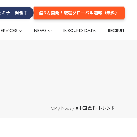
9カ国発！厳選グローバル速報（無料）
セミナー開催中
SERVICES
NEWS
INBOUND DATA
RECRUIT
プ
プ
リー
ム
メールマガジン
インフルエンサー
インフルエンサー
グループ会社
数字でみるGlobal Daily
メディア掲載
多言語コンテンツ企画・制作
多言語コンテンツ企画・制作
企業理念
ーケティング
ーケティング
海外マーケットリサーチ
海外マーケットリサーチ
グ
グ
イベント
イベント
セミナー
セミナー
海外進出支援
海外進出支援
旅行商品造成
旅行商品造成
台湾
台湾
香港
香港
韓国
韓国
タイ
タイ
欧米
欧米
その他のエリア
その他のエリア
TOP
News
#中国 飲料 トレンド
・旅館
交通
テーマパーク・公園
ショッピングセンター