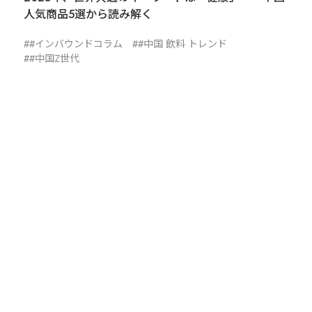
制作動画一覧
観光
ホテル
温泉
人気商品5選から読み解く
雑貨・商品
#インバウンドコラム
#中国 飲料 トレンド
#中国Z世代