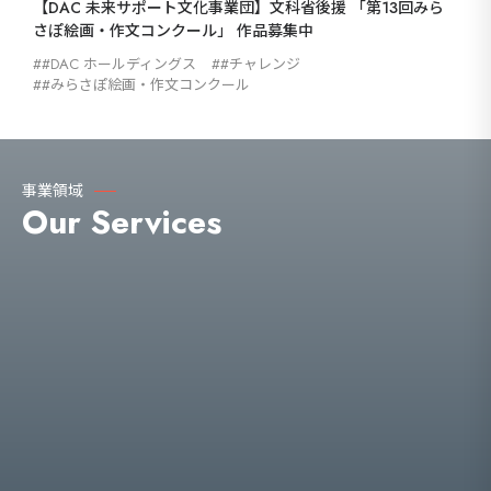
【DAC 未来サポート文化事業団】文科省後援 「第13回みら
さぽ絵画・作文コンクール」 作品募集中
#DAC ホールディングス
#チャレンジ
#みらさぽ絵画・作文コンクール
事業領域
Our Services
海外