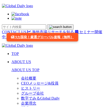
CONTACT US
海外市場リサーチを知る
セミナー開催
中
9カ国発！厳選グローバル速報（無料）
TOP
ABOUT US
ABOUT US TOP
会社概要
CEOメッセージ&役員
ヒストリー
グループ会社
数字でみるGlobal Daily
企業理念