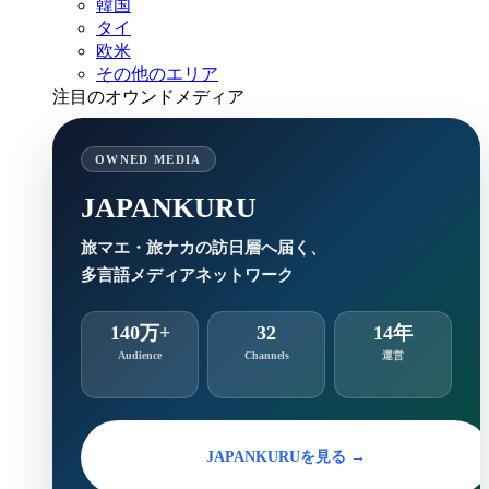
韓国
タイ
欧米
その他のエリア
注目のオウンドメディア
OWNED MEDIA
JAPANKURU
旅マエ・旅ナカの訪日層へ届く、
多言語メディアネットワーク
140万+
32
14年
Audience
Channels
運営
JAPANKURUを見る →