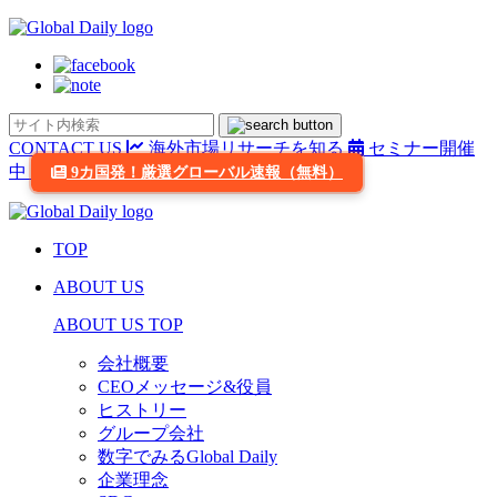
CONTACT US
海外市場リサーチを知る
セミナー開催
中
9カ国発！厳選グローバル速報（無料）
TOP
ABOUT US
ABOUT US TOP
会社概要
CEOメッセージ&役員
ヒストリー
グループ会社
数字でみるGlobal Daily
企業理念