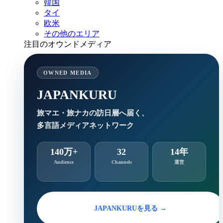
韓国
タイ
欧米
その他のエリア
注目のオウンドメディア
OWNED MEDIA
JAPANKURU
旅マエ・旅ナカの訪日層へ届く、
多言語メディアネットワーク
140万+
32
14年
Audience
Channels
運営
JAPANKURUを見る →