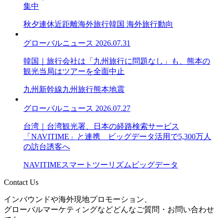
集中
秋夕連休
近距離海外旅行
韓国 海外旅行動向
グローバルニュース
2026.07.31
韓国｜旅行会社は「九州旅行に問題なし」も、熊本の
観光当局はツアーを全面中止
九州新幹線
九州旅行
熊本地震
グローバルニュース
2026.07.27
台湾｜台湾観光署、日本の経路検索サービス
「NAVITIME」と連携 ビッグデータ活用で5,300万人
の訪台誘客へ
NAVITIME
スマートツーリズム
ビッグデータ
Contact Us
インバウンドや海外現地プロモーション、
グローバルマーケティングなどどんなご質問・お問い合わせ