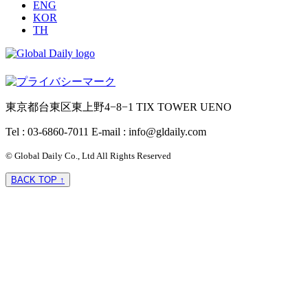
ENG
KOR
TH
東京都台東区東上野4−8−1 TIX TOWER UENO
Tel : 03-6860-7011
E-mail : info@gldaily.com
© Global Daily Co., Ltd All Rights Reserved
BACK TOP ↑