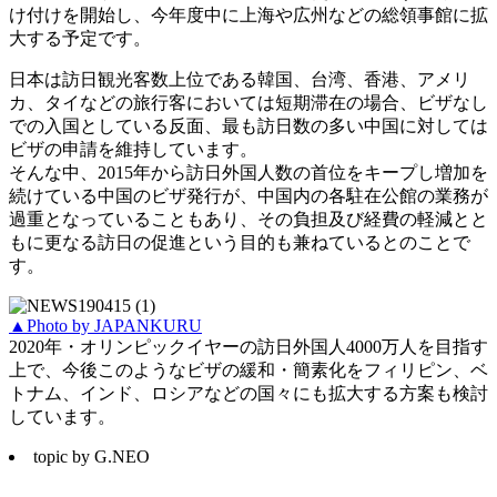
け付けを開始し、今年度中に上海や広州などの総領事館に拡
大する予定です。
日本は訪日観光客数上位である韓国、台湾、香港、アメリ
カ、タイなどの旅行客においては短期滞在の場合、ビザなし
での入国としている反面、最も訪日数の多い中国に対しては
ビザの申請を維持しています。
そんな中、2015年から訪日外国人数の首位をキープし増加を
続けている中国のビザ発行が、中国内の各駐在公館の業務が
過重となっていることもあり、その負担及び経費の軽減とと
もに更なる訪日の促進という目的も兼ねているとのことで
す。
▲Photo by JAPANKURU
2020年・オリンピックイヤーの訪日外国人4000万人を目指す
上で、今後このようなビザの緩和・簡素化をフィリピン、ベ
トナム、インド、ロシアなどの国々にも拡大する方案も検討
しています。
topic by G.NEO