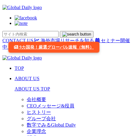
CONTACT US
海外市場リサーチを知る
セミナー開催
中
9カ国発！厳選グローバル速報（無料）
TOP
ABOUT US
ABOUT US TOP
会社概要
CEOメッセージ&役員
ヒストリー
グループ会社
数字でみるGlobal Daily
企業理念