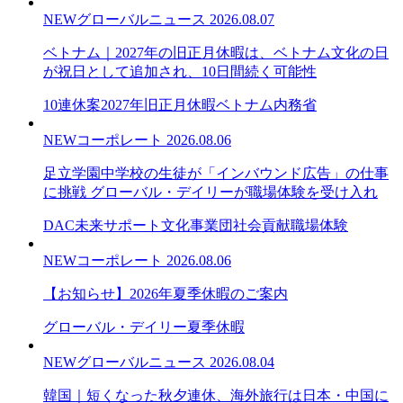
NEW
グローバルニュース
2026.08.07
ベトナム｜2027年の旧正月休暇は、ベトナム文化の日
が祝日として追加され、10日間続く可能性
10連休案
2027年旧正月休暇
ベトナム内務省
NEW
コーポレート
2026.08.06
足立学園中学校の生徒が「インバウンド広告」の仕事
に挑戦 グローバル・デイリーが職場体験を受け入れ
DAC未来サポート文化事業団
社会貢献
職場体験
NEW
コーポレート
2026.08.06
【お知らせ】2026年夏季休暇のご案内
グローバル・デイリー
夏季休暇
NEW
グローバルニュース
2026.08.04
韓国｜短くなった秋夕連休、海外旅行は日本・中国に