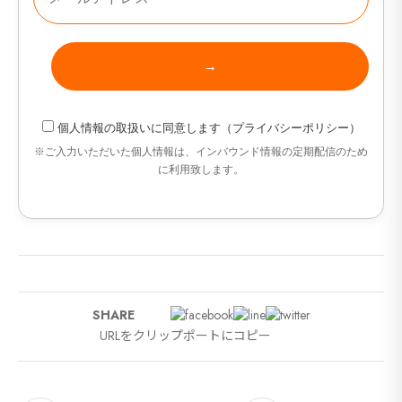
セ
9カ国発！厳
個人情報の取扱い
に同意します（
プライバシーポリシー
）
CONT
※ご入力いただいた個人情報は、インバウンド情報の定期配信のため
に利用致します。
SHARE
URLをクリップポートにコピー