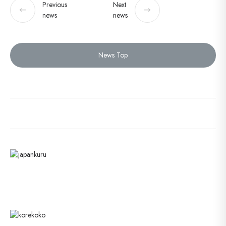
Previous
Next
←
→
news
news
News Top