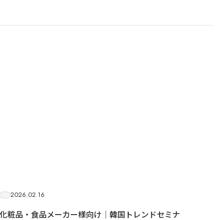
OWNED MEDIA
JAPANKURU
旅マエ・旅ナカの訪日層へ届く、
多言語メディアネットワーク
140万+
32
14年
Audience
Channels
運営
JAPANKURUを見る →
目的・対象国に合わせて最適な施策をご提
2026.02.16
化粧品・食品メーカー様向け｜韓国トレンドセミナ