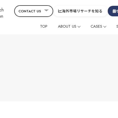
海外市場リサーチを知る
CONTACT US
TOP
ABOUT US
CASES
会社概要
コーポレート
CEOメッセージ&役員
グローバルニュース
海外メディアタイアッ
海外メディアタイアッ
ヒスト
コラ
SDGs
サービスの特徴
在留外国⼈レビューマ
在留外国⼈レビューマ
デジタルマーケティン
デジタルマーケティン
映像制作
映像制作
その他
その他
グローバル
グローバル
中国
中国
制作動画一覧
観光
ホテル
温泉
雑貨・商品