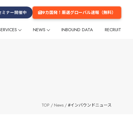
9カ国発！厳選グローバル速報（無料）
セミナー開催中
SERVICES
NEWS
INBOUND DATA
RECRUIT
プ
プ
リー
ム
メールマガジン
インフルエンサー
インフルエンサー
グループ会社
数字でみるGlobal Daily
メディア掲載
多言語コンテンツ企画・制作
多言語コンテンツ企画・制作
企業理念
ーケティング
ーケティング
海外マーケットリサーチ
海外マーケットリサーチ
グ
グ
イベント
イベント
セミナー
セミナー
海外進出支援
海外進出支援
旅行商品造成
旅行商品造成
台湾
台湾
香港
香港
韓国
韓国
タイ
タイ
欧米
欧米
その他のエリア
その他のエリア
TOP
News
#インバウンドニュース
・旅館
交通
テーマパーク・公園
ショッピングセンター