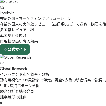
02
korekoko
在留外国人マーケティングソリューション
在留外国人の実体験レビュー（高信頼UGC）で送客・購買を
多国籍レビュアー網
母国語SNS拡散
再現性の高い導入効果
公式サイト
03
Global Research
インバウンド市場調査・分析
動向可視化〜KPI設計まで伴走。調査×広告の統合提案で説得力
行動/購買パターン分析
競合分析と機会発見
提案雛形の提供
×