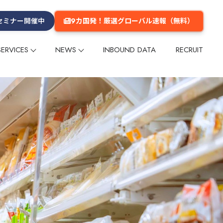
9カ国発！厳選グローバル速報（無料）
セミナー開催中
SERVICES
NEWS
INBOUND DATA
RECRUIT
プ
プ
リー
ム
メールマガジン
インフルエンサー
インフルエンサー
グループ会社
数字でみるGlobal Daily
メディア掲載
多言語コンテンツ企画・制作
多言語コンテンツ企画・制作
企業理念
ーケティング
ーケティング
海外マーケットリサーチ
海外マーケットリサーチ
グ
グ
イベント
イベント
セミナー
セミナー
海外進出支援
海外進出支援
旅行商品造成
旅行商品造成
台湾
台湾
香港
香港
韓国
韓国
タイ
タイ
欧米
欧米
その他のエリア
その他のエリア
・旅館
交通
テーマパーク・公園
ショッピングセンター