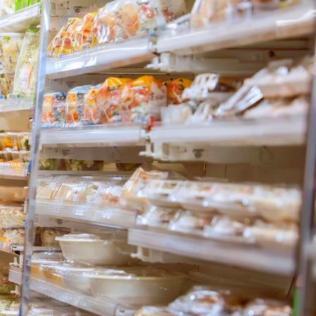
COMMUNITY MEDIA
korekoko
在留外国人の実体験を、
レビュー・調査・販促に活かす
8万+
Review
Research
Network
体験レビュー
調査・分析
korekokoを見る →
案します。
どの施策が合うか相談する →