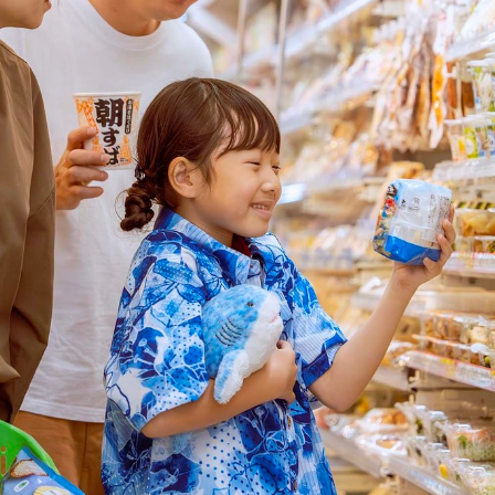
OWNED MEDIA
JAPANKURU
旅マエ・旅ナカの訪日層へ届く、
多言語メディアネットワーク
140万+
32
14年
Audience
Channels
運営
JAPANKURUを見る →
目的・対象国に合わせて最適な施策をご提