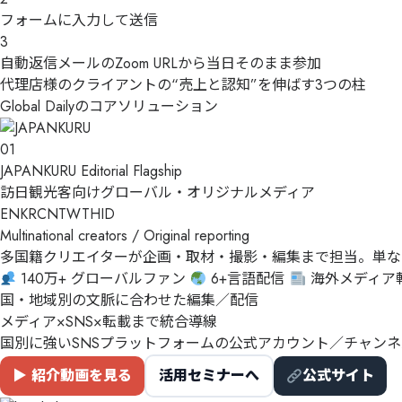
フォームに入力して送信
3
自動返信メール
の
Zoom URL
から当日そのまま参加
代理店様のクライアントの“売上と認知”を伸ばす3つの柱
Global Dailyのコアソリューション
01
JAPANKURU
Editorial Flagship
訪日観光客向けグローバル・オリジナルメディア
EN
KR
CN
TW
TH
ID
Multinational creators / Original reporting
多国籍クリエイターが企画・取材・撮影・編集まで担当。単な
140万+ グローバルファン
6+言語配信
海外メディア
国・地域別の文脈に合わせた編集／配信
メディア×SNS×転載まで統合導線
国別に強いSNSプラットフォームの公式アカウント／チャン
▶ 紹介動画を見る
活用セミナーへ
公式サイト