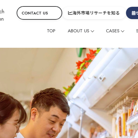
海外市場リサーチを知る
CONTACT US
TOP
ABOUT US
CASES
会社概要
コーポレート
CEOメッセージ&役員
グローバルニュース
海外メディアタイアッ
海外メディアタイアッ
ヒスト
コラ
SDGs
サービスの特徴
在留外国⼈レビューマ
在留外国⼈レビューマ
デジタルマーケティン
デジタルマーケティン
映像制作
映像制作
その他
その他
グローバル
グローバル
中国
中国
制作動画一覧
観光
ホテル
温泉
雑貨・商品