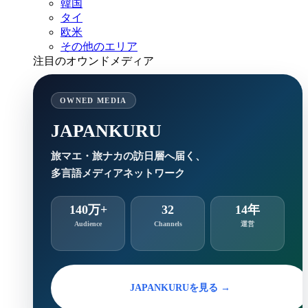
韓国
タイ
欧米
その他のエリア
注目のオウンドメディア
OWNED MEDIA
JAPANKURU
旅マエ・旅ナカの訪日層へ届く、
多言語メディアネットワーク
140万+
32
14年
Audience
Channels
運営
JAPANKURUを見る →