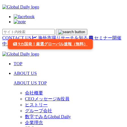
CONTACT US
海外市場リサーチを知る
セミナー開催
中
9カ国発！厳選グローバル速報（無料）
TOP
ABOUT US
ABOUT US TOP
会社概要
CEOメッセージ&役員
ヒストリー
グループ会社
数字でみるGlobal Daily
企業理念