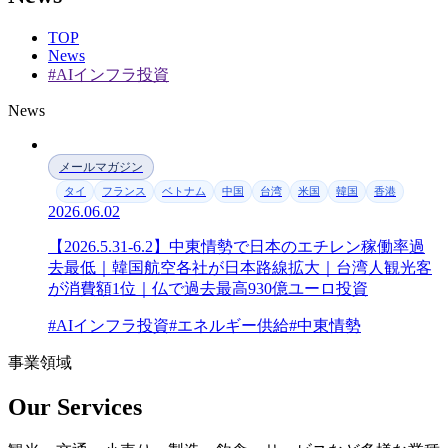
TOP
News
#AIインフラ投資
News
メールマガジン
タイ
フランス
ベトナム
中国
台湾
米国
韓国
香港
2026.06.02
【2026.5.31-6.2】中東情勢で日本のエチレン稼働率過
去最低｜韓国航空各社が日本路線拡大｜台湾人観光客
が消費額1位｜仏で過去最高930億ユーロ投資
#AIインフラ投資
#エネルギー供給
#中東情勢
事業領域
Our Services