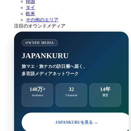
韓国
タイ
欧米
その他のエリア
注目のオウンドメディア
OWNED MEDIA
JAPANKURU
旅マエ・旅ナカの訪日層へ届く、
多言語メディアネットワーク
140万+
32
14年
Audience
Channels
運営
JAPANKURUを見る →