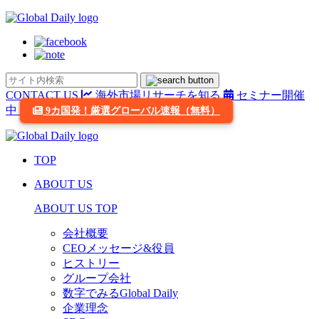
CONTACT US
海外市場リサーチを知る
セミナー開催
中
9カ国発！厳選グローバル速報（無料）
TOP
ABOUT US
ABOUT US TOP
会社概要
CEOメッセージ&役員
ヒストリー
グループ会社
数字でみるGlobal Daily
企業理念