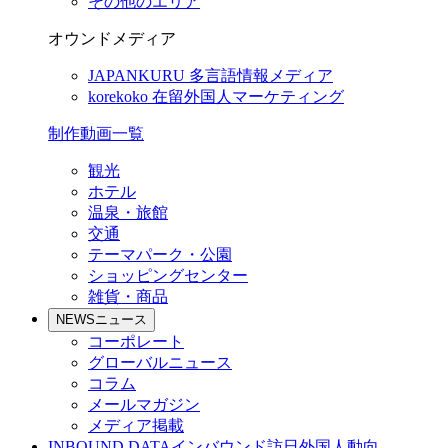
その他のエリア
オウンドメディア
JAPANKURU
多言語情報メディア
korekoko
在留外国人マーケティング
制作動画一覧
観光
ホテル
温泉・旅館
交通
テーマパーク・公園
ショッピングセンター
雑貨・商品
NEWS
ニュース
コーポレート
グローバルニュース
コラム
メールマガジン
メディア掲載
INBOUND DATA
インバウンド訪日外国人動向