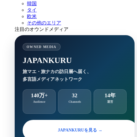
韓国
タイ
欧米
その他のエリア
注目のオウンドメディア
OWNED MEDIA
JAPANKURU
旅マエ・旅ナカの訪日層へ届く、
多言語メディアネットワーク
140万+
32
14年
Audience
Channels
運営
JAPANKURUを見る →