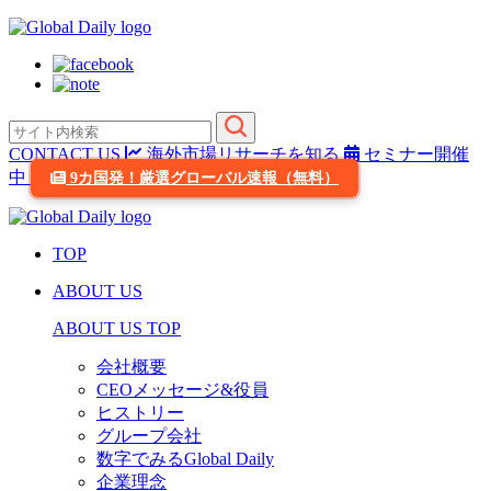
CONTACT US
海外市場リサーチを知る
セミナー開催
中
9カ国発！厳選グローバル速報（無料）
TOP
ABOUT US
ABOUT US TOP
会社概要
CEOメッセージ&役員
ヒストリー
グループ会社
数字でみるGlobal Daily
企業理念