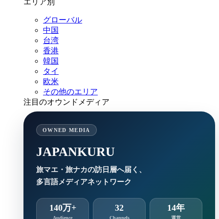
エリア別
グローバル
中国
台湾
香港
韓国
タイ
欧米
その他のエリア
注目のオウンドメディア
OWNED MEDIA
JAPANKURU
旅マエ・旅ナカの訪日層へ届く、
多言語メディアネットワーク
140万+
32
14年
Audience
Channels
運営