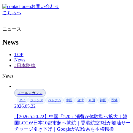
お問い合わせ
こちらへ
ニュース
News
TOP
News
#日本路線
News
メールマガジン
タイ
フランス
ベトナム
中国
台湾
米国
韓国
香港
2026.05.22
【2026.5.20-22】中国「520」消費が体験型へ拡大｜韓
国LCCが日本10都市超へ就航｜香港航空3社が燃油サー
チャージ引き下げ｜GoogleがAI検索を本格転換