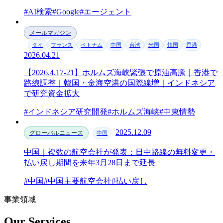
#AI検索
#Google
#エージェント
メールマガジン
タイ
フランス
ベトナム
中国
台湾
米国
韓国
香港
2026.04.21
【2026.4.17-21】ホルムズ海峡緊張で原油高騰｜香港で
路線調整｜韓国・金海空港の国際線増｜インドネシア
で研究資金拡大
#インドネシア研究開発
#ホルムズ海峡
#中東情勢
2025.12.09
グローバルニュース
中国
中国｜複数の航空会社が発表：日中路線の無料変更・
払い戻し期間を来年3月28日まで延長
#中国
#中国主要航空会社
#払い戻し
事業領域
Our Services