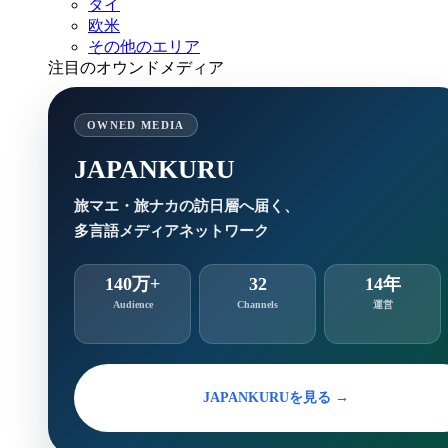
タイ
欧米
その他のエリア
注目のオウンドメディア
OWNED MEDIA
JAPANKURU
旅マエ・旅ナカの訪日層へ届く、
多言語メディアネットワーク
140万+
32
14年
Audience
Channels
運営
JAPANKURUを見る →