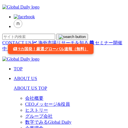
CONTACT US
海外市場リサーチを知る
セミナー開催
中
9カ国発！厳選グローバル速報（無料）
TOP
ABOUT US
ABOUT US TOP
会社概要
CEOメッセージ&役員
ヒストリー
グループ会社
数字でみるGlobal Daily