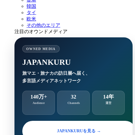
韓国
タイ
欧米
その他のエリア
注目のオウンドメディア
OWNED MEDIA
JAPANKURU
旅マエ・旅ナカの訪日層へ届く、
多言語メディアネットワーク
140万+
32
14年
Audience
Channels
運営
JAPANKURUを見る →