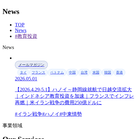
News
TOP
News
#教育投資
News
メールマガジン
タイ
フランス
ベトナム
中国
台湾
米国
韓国
香港
2026.05.01
【2026.4.29-5.1】ハノイ～静岡線就航で日越交流拡大
｜インドネシア教育投資を加速｜フランスでインフレ
再燃｜米イラン戦争の費用250億ドルに
#イラン戦争
#ハノイ
#中東情勢
事業領域