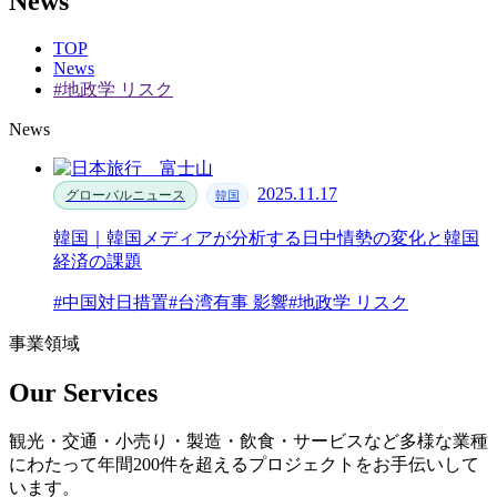
News
TOP
News
#地政学 リスク
News
2025.11.17
グローバルニュース
韓国
韓国｜韓国メディアが分析する日中情勢の変化と韓国
経済の課題
#中国対日措置
#台湾有事 影響
#地政学 リスク
事業領域
Our Services
観光・交通・小売り・製造・飲食・サービスなど多様な業種
にわたって年間200件を超えるプロジェクトをお手伝いして
います。