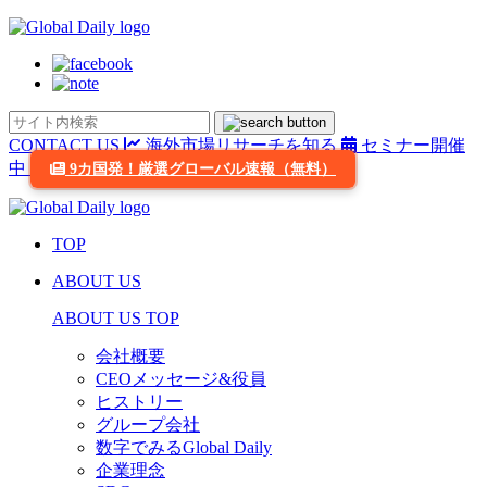
CONTACT US
海外市場リサーチを知る
セミナー開催
中
9カ国発！厳選グローバル速報（無料）
TOP
ABOUT US
ABOUT US TOP
会社概要
CEOメッセージ&役員
ヒストリー
グループ会社
数字でみるGlobal Daily
企業理念