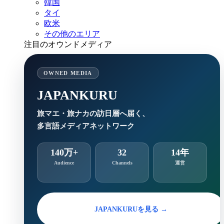
韓国
タイ
欧米
その他のエリア
注目のオウンドメディア
OWNED MEDIA
JAPANKURU
旅マエ・旅ナカの訪日層へ届く、
多言語メディアネットワーク
140万+
32
14年
Audience
Channels
運営
JAPANKURUを見る →