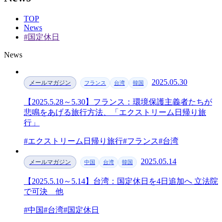
TOP
News
#国定休日
News
2025.05.30
メールマガジン
フランス
台湾
韓国
【2025.5.28～5.30】フランス：環境保護主義者たちが
悲鳴をあげる旅行方法、「エクストリーム日帰り旅
行」
#エクストリーム日帰り旅行
#フランス
#台湾
2025.05.14
メールマガジン
中国
台湾
韓国
【2025.5.10～5.14】台湾：国定休日を4日追加へ 立法院
で可決 他
#中国
#台湾
#国定休日