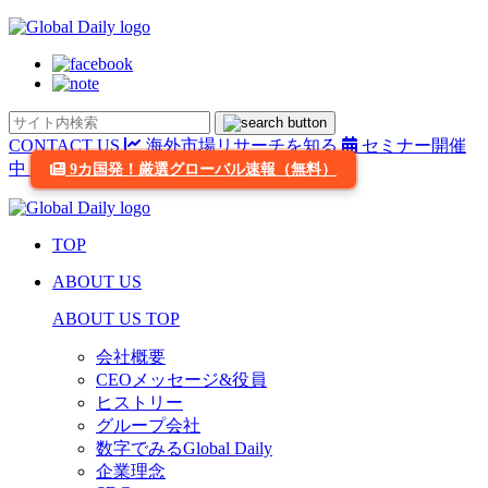
CONTACT US
海外市場リサーチを知る
セミナー開催
中
9カ国発！厳選グローバル速報（無料）
TOP
ABOUT US
ABOUT US TOP
会社概要
CEOメッセージ&役員
ヒストリー
グループ会社
数字でみるGlobal Daily
企業理念