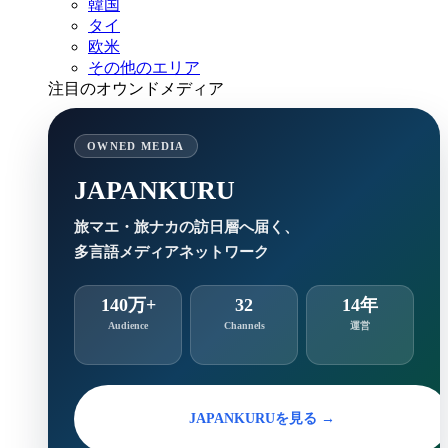
韓国
タイ
欧米
その他のエリア
注目のオウンドメディア
OWNED MEDIA
JAPANKURU
旅マエ・旅ナカの訪日層へ届く、
多言語メディアネットワーク
140万+
32
14年
Audience
Channels
運営
JAPANKURUを見る →