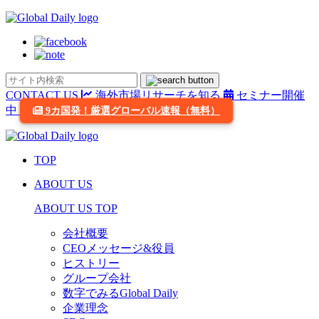
CONTACT US
海外市場リサーチを知る
セミナー開催
中
9カ国発！厳選グローバル速報（無料）
TOP
ABOUT US
ABOUT US TOP
会社概要
CEOメッセージ&役員
ヒストリー
グループ会社
数字でみるGlobal Daily
企業理念