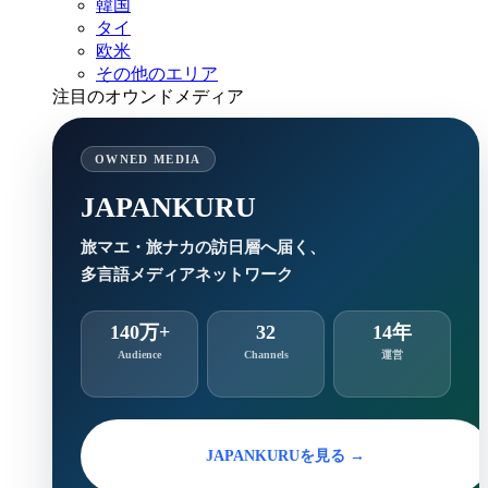
韓国
タイ
欧米
その他のエリア
注目のオウンドメディア
OWNED MEDIA
JAPANKURU
旅マエ・旅ナカの訪日層へ届く、
多言語メディアネットワーク
140万+
32
14年
Audience
Channels
運営
JAPANKURUを見る →