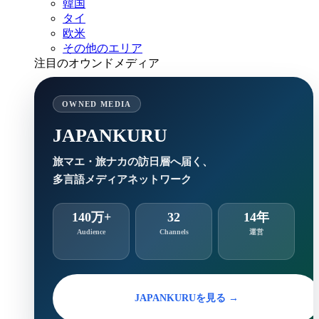
韓国
タイ
欧米
その他のエリア
注目のオウンドメディア
OWNED MEDIA
JAPANKURU
旅マエ・旅ナカの訪日層へ届く、
多言語メディアネットワーク
140万+
32
14年
Audience
Channels
運営
JAPANKURUを見る →