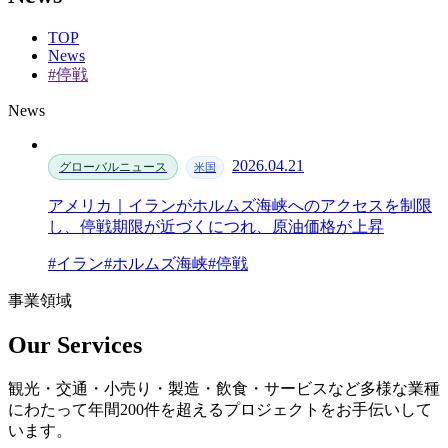
TOP
News
#停戦
News
2026.04.21
グローバルニュース
米国
アメリカ｜イランがホルムズ海峡へのアクセスを制限
し、停戦期限が近づくにつれ、原油価格が上昇
#イラン
#ホルムズ海峡
#停戦
事業領域
Our Services
観光・交通・小売り・製造・飲食・サービスなど多様な業種
にわたって年間200件を超えるプロジェクトをお手伝いして
います。