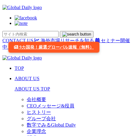
CONTACT US
海外市場リサーチを知る
セミナー開催
中
9カ国発！厳選グローバル速報（無料）
TOP
ABOUT US
ABOUT US TOP
会社概要
CEOメッセージ&役員
ヒストリー
グループ会社
数字でみるGlobal Daily
企業理念