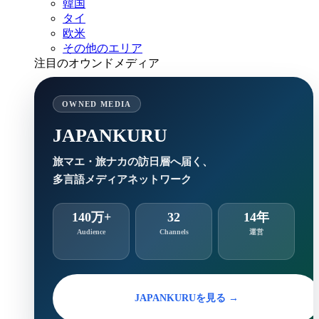
韓国
タイ
欧米
その他のエリア
注目のオウンドメディア
OWNED MEDIA
JAPANKURU
旅マエ・旅ナカの訪日層へ届く、
多言語メディアネットワーク
140万+
32
14年
Audience
Channels
運営
JAPANKURUを見る →