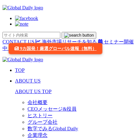
CONTACT US
海外市場リサーチを知る
セミナー開催
中
9カ国発！厳選グローバル速報（無料）
TOP
ABOUT US
ABOUT US TOP
会社概要
CEOメッセージ&役員
ヒストリー
グループ会社
数字でみるGlobal Daily
企業理念