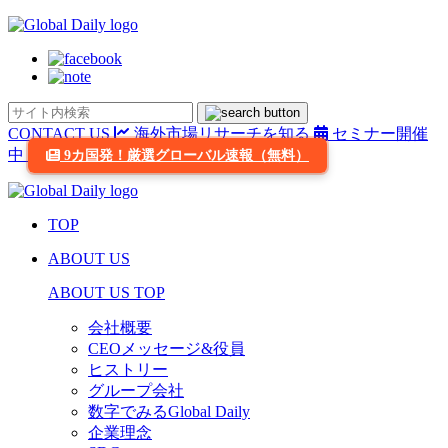
CONTACT US
海外市場リサーチを知る
セミナー開催
中
9カ国発！厳選グローバル速報（無料）
TOP
ABOUT US
ABOUT US TOP
会社概要
CEOメッセージ&役員
ヒストリー
グループ会社
数字でみるGlobal Daily
企業理念