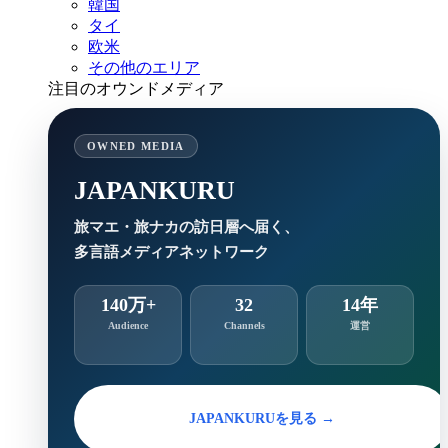
韓国
タイ
欧米
その他のエリア
注目のオウンドメディア
OWNED MEDIA
JAPANKURU
旅マエ・旅ナカの訪日層へ届く、
多言語メディアネットワーク
140万+
32
14年
Audience
Channels
運営
JAPANKURUを見る →