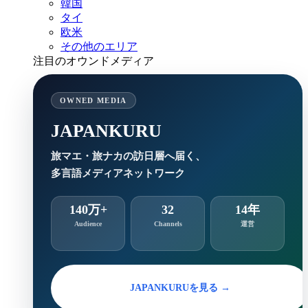
韓国
タイ
欧米
その他のエリア
注目のオウンドメディア
OWNED MEDIA
JAPANKURU
旅マエ・旅ナカの訪日層へ届く、
多言語メディアネットワーク
140万+
32
14年
Audience
Channels
運営
JAPANKURUを見る →