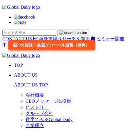
CONTACT US
海外市場リサーチを知る
セミナー開催
中
9カ国発！厳選グローバル速報（無料）
TOP
ABOUT US
ABOUT US TOP
会社概要
CEOメッセージ&役員
ヒストリー
グループ会社
数字でみるGlobal Daily
企業理念