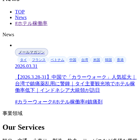
TOP
News
#ホテル稼働率
News
メールマガジン
タイ
フランス
ベトナム
中国
台湾
米国
韓国
香港
2026.03.31
【2026.3.28-31】中国で「カラーウォーク」人気拡大｜
台湾で鎮痛薬乱用に警鐘｜タイ主要観光地でホテル稼
働率低下｜インドネシア大統領が訪日
#カラーウォーク
#ホテル稼働率
#鎮痛剤
事業領域
Our Services