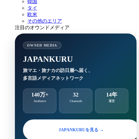
韓国
タイ
欧米
その他のエリア
注目のオウンドメディア
OWNED MEDIA
JAPANKURU
旅マエ・旅ナカの訪日層へ届く、
多言語メディアネットワーク
140万+
32
14年
Audience
Channels
運営
JAPANKURUを見る →