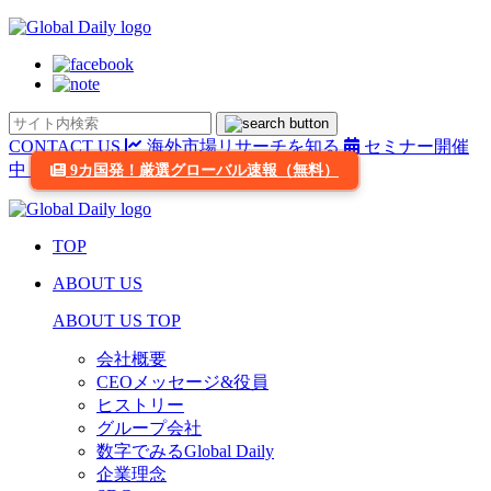
CONTACT US
海外市場リサーチを知る
セミナー開催
中
9カ国発！厳選グローバル速報（無料）
TOP
ABOUT US
ABOUT US TOP
会社概要
CEOメッセージ&役員
ヒストリー
グループ会社
数字でみるGlobal Daily
企業理念