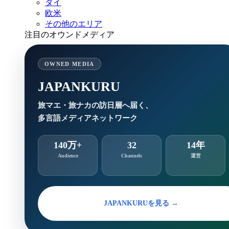
タイ
欧米
その他のエリア
注目のオウンドメディア
OWNED MEDIA
JAPANKURU
旅マエ・旅ナカの訪日層へ届く、
多言語メディアネットワーク
140万+
32
14年
Audience
Channels
運営
JAPANKURUを見る →