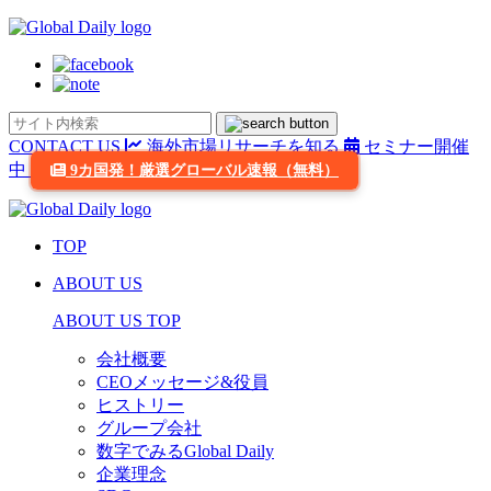
CONTACT US
海外市場リサーチを知る
セミナー開催
中
9カ国発！厳選グローバル速報（無料）
TOP
ABOUT US
ABOUT US TOP
会社概要
CEOメッセージ&役員
ヒストリー
グループ会社
数字でみるGlobal Daily
企業理念