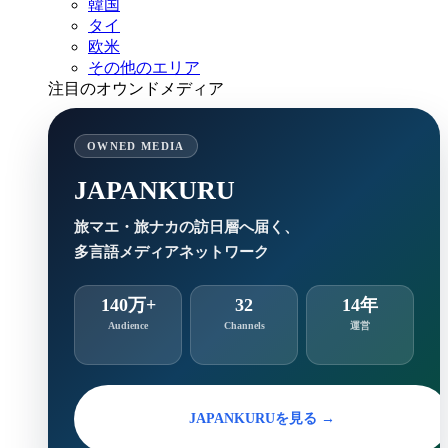
韓国
タイ
欧米
その他のエリア
注目のオウンドメディア
OWNED MEDIA
JAPANKURU
旅マエ・旅ナカの訪日層へ届く、
多言語メディアネットワーク
140万+
32
14年
Audience
Channels
運営
JAPANKURUを見る →