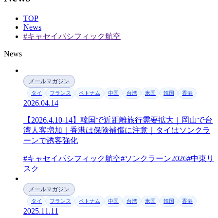
TOP
News
#キャセイパシフィック航空
News
メールマガジン
タイ
フランス
ベトナム
中国
台湾
米国
韓国
香港
2026.04.14
【2026.4.10-14】韓国で近距離旅行需要拡大｜岡山で台
湾人客増加｜香港は保険補償に注意｜タイはソンクラ
ーンで誘客強化
#キャセイパシフィック航空
#ソンクラーン2026
#中東リ
スク
メールマガジン
タイ
フランス
ベトナム
中国
台湾
米国
韓国
香港
2025.11.11