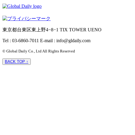
東京都台東区東上野4−8−1 TIX TOWER UENO
Tel : 03-6860-7011
E-mail : info@gldaily.com
© Global Daily Co., Ltd All Rights Reserved
BACK TOP ↑