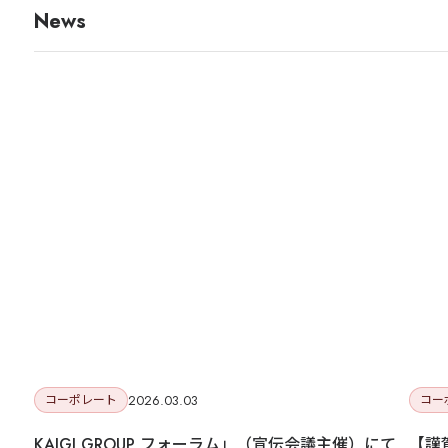
News
OWNED MEDIA
JAPANKURU
旅マエ・旅ナカの訪日層へ届く、
多言語メディアネットワーク
140万+
32
14年
Audience
Channels
運営
JAPANKURUを見る →
目的・対象国に合わせて最適な施策をご提
2026.03.03
コーポレート
コー
KAIGI GROUP フォーラム」（宣伝会議主催）にて
【謹