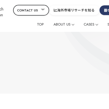
海外市場リサーチを知る
CONTACT US
TOP
ABOUT US
CASES
会社概要
コーポレート
CEOメッセージ&役員
グローバルニュース
海外メディアタイアッ
海外メディアタイアッ
ヒスト
コラ
SDGs
サービスの特徴
在留外国⼈レビューマ
在留外国⼈レビューマ
デジタルマーケティン
デジタルマーケティン
映像制作
映像制作
その他
その他
グローバル
グローバル
中国
中国
制作動画一覧
観光
ホテル
温泉
雑貨・商品