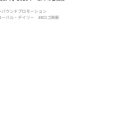
・旅館
交通
テーマパーク・公園
ショッピングセンター
ンバウンドプロモーション
ローバル・デイリー
#ロゴ刷新