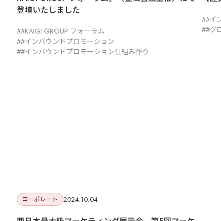
制作動画一覧
観光
ホテル
温泉
登壇いたしました
雑貨・商品
#イ
#グ
#KAIGI GROUP フォーラム
#インバウンドプロモーション
#インバウンドプロモーション仕組み作り
2024.10.04
コーポレート