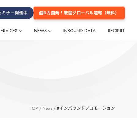
9カ国発！厳選グローバル速報（無料）
セミナー開催中
SERVICES
NEWS
INBOUND DATA
RECRUIT
プ
プ
リー
ム
メールマガジン
インフルエンサー
インフルエンサー
グループ会社
数字でみるGlobal Daily
メディア掲載
多言語コンテンツ企画・制作
多言語コンテンツ企画・制作
企業理念
ーケティング
ーケティング
海外マーケットリサーチ
海外マーケットリサーチ
グ
グ
イベント
イベント
セミナー
セミナー
海外進出支援
海外進出支援
旅行商品造成
旅行商品造成
台湾
台湾
香港
香港
韓国
韓国
タイ
タイ
欧米
欧米
その他のエリア
その他のエリア
TOP
News
#インバウンドプロモーション
・旅館
交通
テーマパーク・公園
ショッピングセンター