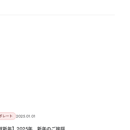
COMMUNITY MEDIA
korekoko
在留外国人の実体験を、
レビュー・調査・販促に活かす
8万+
Review
Research
Network
体験レビュー
調査・分析
korekokoを見る →
案します。
どの施策が合うか相談する →
2025.01.01
ポレート
賀新年】2025年 新年のご挨拶