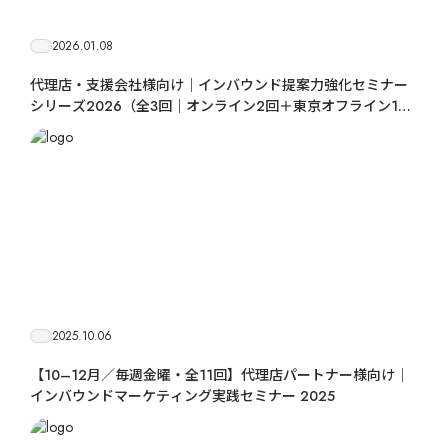
セ
9カ国発！厳
2026.01.08
代理店・支援会社様向け｜インバウンド提案力強化セミナー
シリーズ2026（全3回｜オンライン2回＋東京オフライン1
回）
CONT
2025.10.06
【10–12月／毎週金曜・全11回】代理店パートナー様向け｜
インバウンドマーケティング実践セミナー 2025