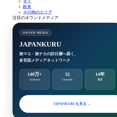
タイ
欧米
その他のエリア
注目のオウンドメディア
OWNED MEDIA
JAPANKURU
旅マエ・旅ナカの訪日層へ届く、
多言語メディアネットワーク
140万+
32
14年
Audience
Channels
運営
JAPANKURUを見る →