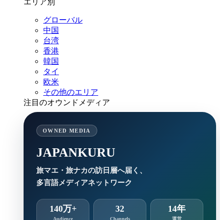
エリア別
グローバル
中国
台湾
香港
韓国
タイ
欧米
その他のエリア
注目のオウンドメディア
OWNED MEDIA
JAPANKURU
旅マエ・旅ナカの訪日層へ届く、
多言語メディアネットワーク
140万+
32
14年
Audience
Channels
運営