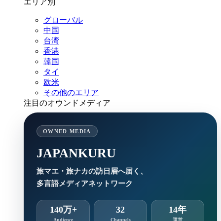
エリア別
グローバル
中国
台湾
香港
韓国
タイ
欧米
その他のエリア
注目のオウンドメディア
OWNED MEDIA
JAPANKURU
旅マエ・旅ナカの訪日層へ届く、
多言語メディアネットワーク
140万+
32
14年
Audience
Channels
運営