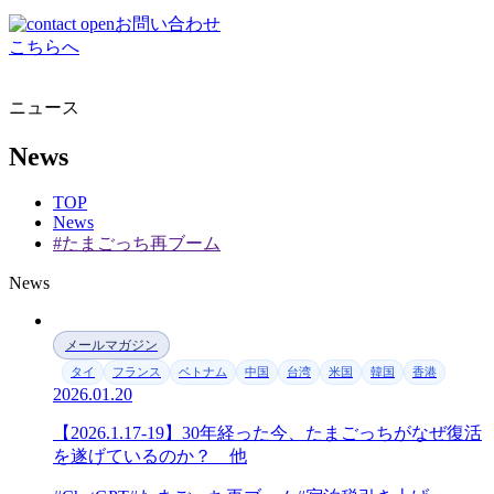
お問い合わせ
こちらへ
ニュース
News
TOP
News
#たまごっち再ブーム
News
メールマガジン
タイ
フランス
ベトナム
中国
台湾
米国
韓国
香港
2026.01.20
【2026.1.17-19】30年経った今、たまごっちがなぜ復活
を遂げているのか？ 他