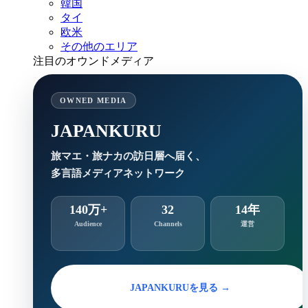
韓国
タイ
欧米
その他のエリア
注目のオウンドメディア
OWNED MEDIA
JAPANKURU
旅マエ・旅ナカの訪日層へ届く、
多言語メディアネットワーク
140万+
32
14年
Audience
Channels
運営
JAPANKURUを見る →