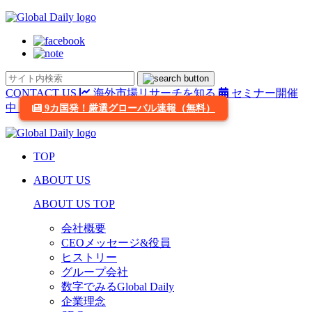
CONTACT US
海外市場リサーチを知る
セミナー開催
中
9カ国発！厳選グローバル速報（無料）
TOP
ABOUT US
ABOUT US TOP
会社概要
CEOメッセージ&役員
ヒストリー
グループ会社
数字でみるGlobal Daily
企業理念